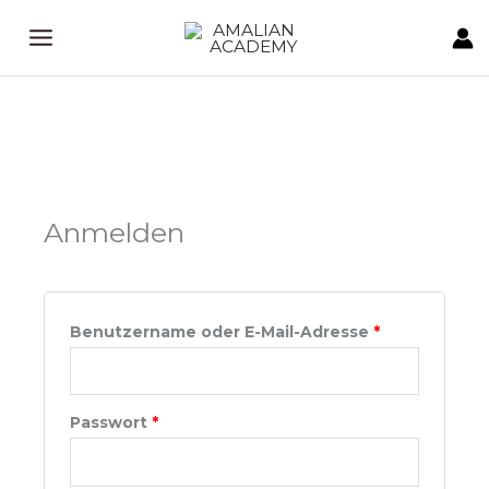
Zum
Inhalt
springen
Erforderlich
Erforderlich
Anmelden
Benutzername oder E-Mail-Adresse
*
Passwort
*