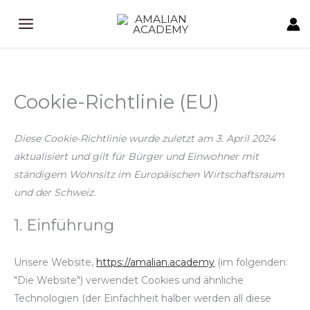
Zum
Inhalt
springen
Cookie-Richtlinie (EU)
Consent
Consent
Consent
Consent
Consent
Consent
Consent
Consent
Consent
Consent
Consent
Consent
Consent
Consent
to
to
to
to
to
to
to
to
to
to
to
to
to
to
service
service
service
service
service
service
service
service
service
service
service
service
service
service
Diese Cookie-Richtlinie wurde zuletzt am 3. April 2024
cartflows
woocomme
wordpress
paypal
elementor
stripe
google-
google-
vimeo
complianz
google-
sourcebuste
facebook
sonstiges
aktualisiert und gilt für Bürger und Einwohner mit
fonts
recaptcha
analytics
js
ständigem Wohnsitz im Europäischen Wirtschaftsraum
und der Schweiz.
1. Einführung
Unsere Website,
https://amalian.academy
(im folgenden:
"Die Website") verwendet Cookies und ähnliche
Technologien (der Einfachheit halber werden all diese