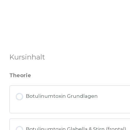
Kursinhalt
Theorie
Botulinumtoxin Grundlagen
Botulinumtoxin Glabella & Stirn (frontal)