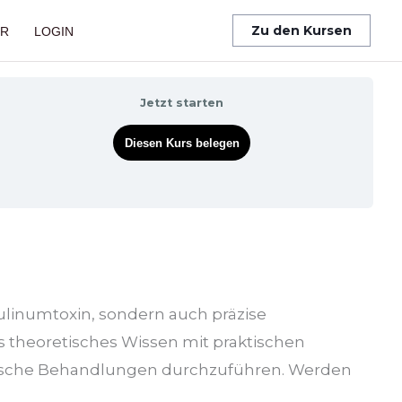
Zu den Kursen
ER
LOGIN
Jetzt starten
Diesen Kurs belegen
linumtoxin, sondern auch präzise
es theoretisches Wissen mit praktischen
hetische Behandlungen durchzuführen. Werden