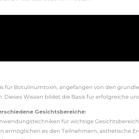
nis für Botulinumtoxin, angefangen von den grundle
Dieses Wissen bildet die Basis für erfolgreiche u
erschiedene Gesichtsbereiche:
e Anwendungstechniken für wichtige Gesichtsbereiche 
ken ermöglichen es den Teilnehmern, ästhetische Er