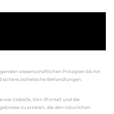
genden wissenschaftlichen Prinzipien bis hin
nd sichere ästhetische Behandlungen.
wie Glabella, Stirn (frontal) und die
gebnisse zu erzielen, die den natürlichen