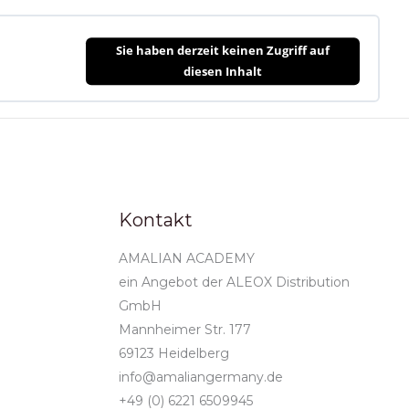
Sie haben derzeit keinen Zugriff auf
diesen Inhalt
Kontakt
AMALIAN ACADEMY
ein Angebot der ALEOX Distribution
GmbH
Mannheimer Str. 177
69123 Heidelberg
info@amaliangermany.de
+49 (0) 6221 6509945