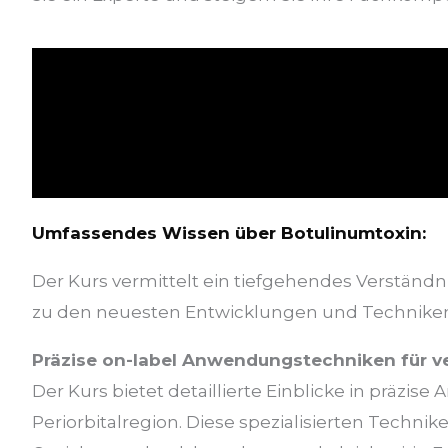
Umfassendes Wissen über Botulinumtoxin:
Der Kurs vermittelt ein tiefgehendes Verständ
zu den neuesten Entwicklungen und Techniken. 
Präzise on-label Anwendungstechniken für v
Der Kurs bietet detaillierte Einblicke in präzis
Periorbitalregion. Diese spezialisierten Techni