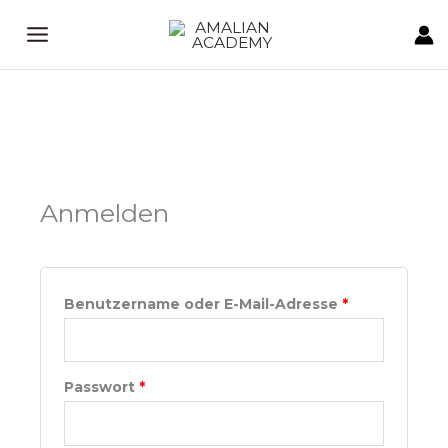
Zum
Inhalt
springen
Erforderlich
Erforderlich
Anmelden
Benutzername oder E-Mail-Adresse
*
Passwort
*