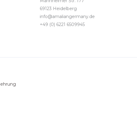
Mannheimer Str. 177
69123 Heidelberg
info@amaliangermany.de
+49 (0) 6221 6509945
lehrung